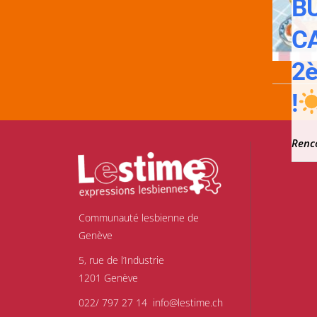
B
C
2è
!
Renc
Communauté lesbienne de
Genève
5, rue de l’Industrie
1201 Genève
022/ 797 27 14
info@lestime.ch