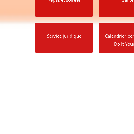
Service juridique
Calendrier per
Do It Your