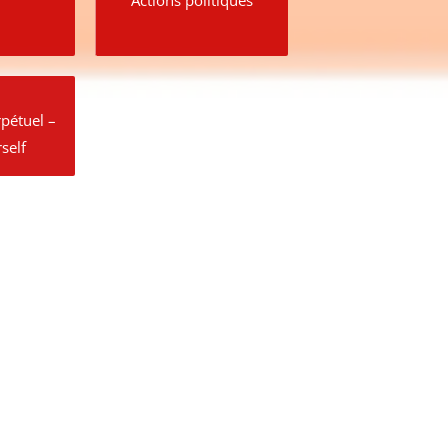
pétuel –
self