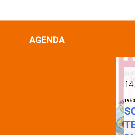
AGENDA
14
19h0
S
T