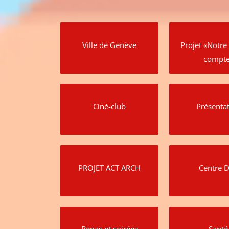
Ville de Genève
Projet «Notre 
compt
Ciné-club
Présenta
PROJET ACT ARCH
Centre 
Repas et soirées
Santé