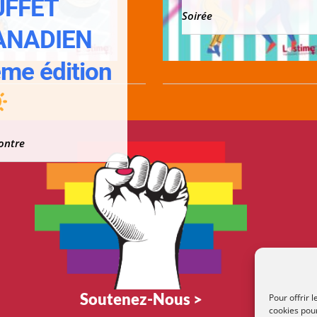
UFFET
Soirée
ANADIEN
me édition
ontre
Soutenez-Nous >
Pour offrir 
cookies pour