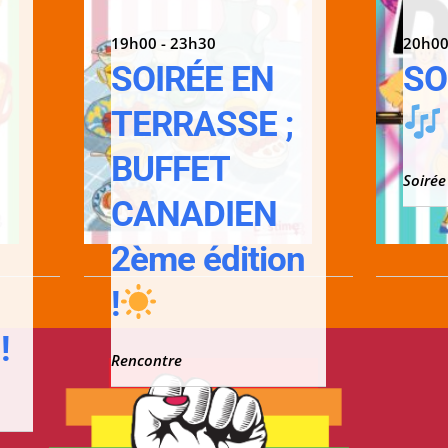
19h00 - 23h30
20h00
SOIRÉE EN
SO
TERRASSE ;
;
BUFFET
Soirée
CANADIEN
2ème édition
!
!
Rencontre