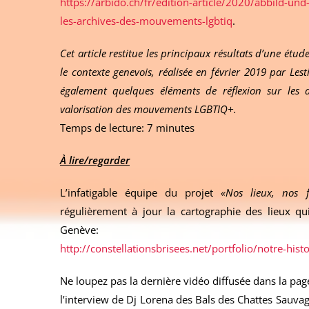
https://arbido.ch/fr/edition-article/2020/abbild-und
les-archives-des-mouvements-lgbtiq
.
Cet article restitue les principaux résultats d’une étu
le contexte genevois, réalisée en février 2019 par Les
également quelques éléments de réflexion sur les d
valorisation des mouvements LGBTIQ+.
Temps de lecture: 7 minutes
À lire/regarder
L’infatigable équipe du projet
«Nos lieux, nos f
régulièrement à jour la cartographie des lieux qu
Genève:
http://constellationsbrisees.net/portfolio/notre-hist
Ne loupez pas la dernière vidéo diffusée dans la pag
l’interview de Dj Lorena des Bals des Chattes Sauva