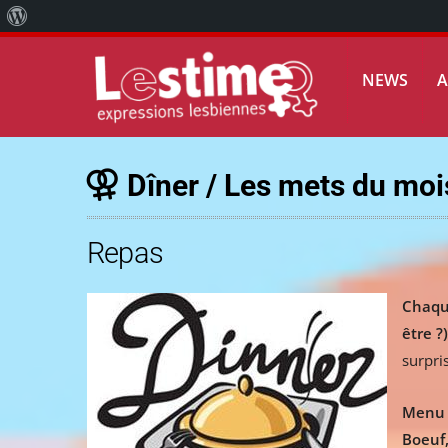
À
propos
NEWS
de
WordPress
Dîner / Les mets du moi
Repas
Chaqu
être ?
surpri
Menu 
Boeuf,