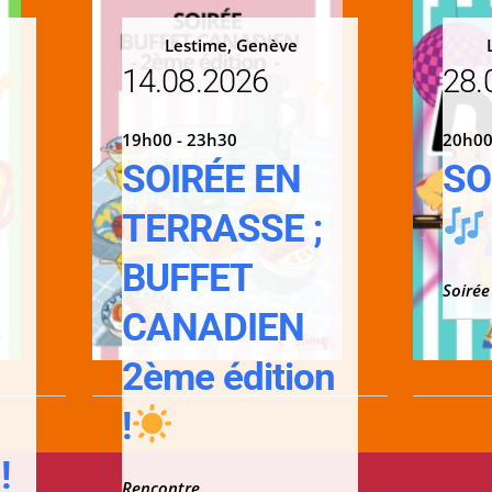
Lestime, Genève
14.08.2026
28.
19h00 - 23h30
20h00
SOIRÉE EN
SO
TERRASSE ;
;
BUFFET
Soirée
CANADIEN
2ème édition
!
!
Rencontre