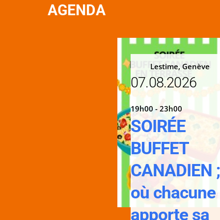
AGENDA
Lestime, Genève
07.08.2026
19h00 - 23h00
SOIRÉE
BUFFET
CANADIEN 
où chacune
apporte sa