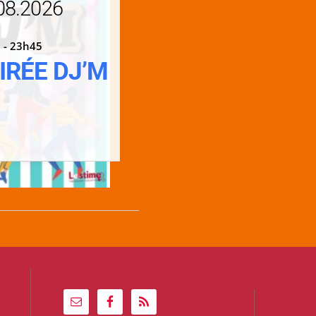
08.2026
 - 23h45
IRÉE DJ’M