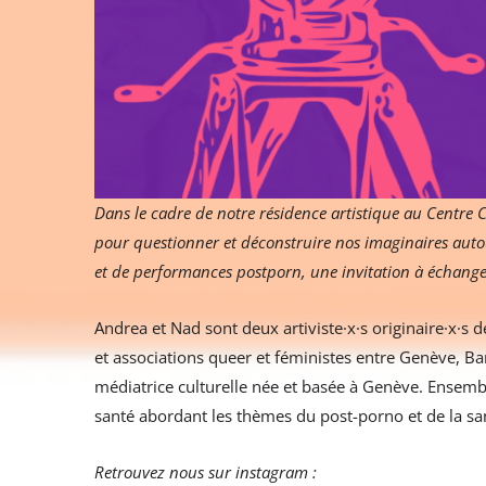
Dans le cadre de notre résidence artistique au Centre 
pour questionner et déconstruire nos imaginaires autour d
et de performances postporn, une invitation à échange
Andrea et Nad sont deux artiviste·x·s originaire·x·s d
et associations queer et féministes entre Genève, Bar
médiatrice culturelle née et basée à Genève. Ensembl
santé abordant les thèmes du post-porno et de la san
Retrouvez nous sur instagram :