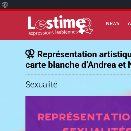
À
propos
NEWS
de
WordPress
Représentation artistiqu
carte blanche d’Andrea et
Sexualité