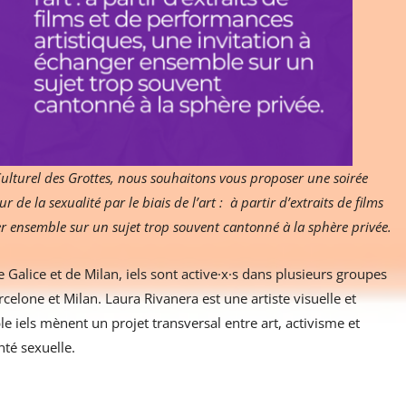
Culturel des Grottes, nous souhaitons vous proposer une soirée
e la sexualité par le biais de l’art : à partir d’extraits de films
r ensemble sur un sujet trop souvent cantonné à la sphère privée.
e Galice et de Milan, iels sont active·x·s dans plusieurs groupes
celone et Milan. Laura Rivanera est une artiste visuelle et
e iels mènent un projet transversal entre art, activisme et
té sexuelle.