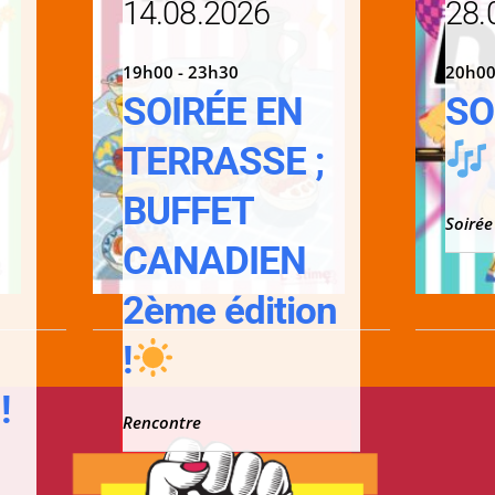
14.08.2026
28.
19h00 - 23h30
20h00
SOIRÉE EN
SO
TERRASSE ;
;
BUFFET
Soirée
CANADIEN
2ème édition
!
!
Rencontre