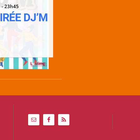
 - 23h45
IRÉE DJ’M