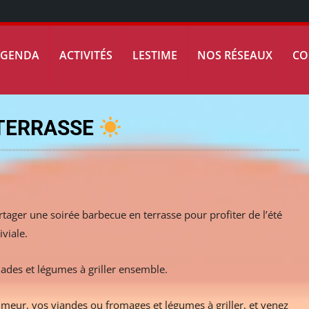
AGENDA
ACTIVITÉS
LESTIME
NOS RÉSEAUX
CO
 TERRASSE
rtager une soirée barbecue en terrasse pour profiter de l’été
viale.
lades et légumes à griller ensemble.
eur, vos viandes ou fromages et légumes à griller, et venez