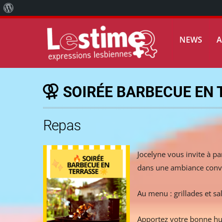
À
propos
NEWS
de
WordPress
SOIRÉE BARBECUE EN
Repas
Jocelyne vous invite à pa
dans une ambiance convi
Au menu : grillades et sa
Apportez votre bonne hum