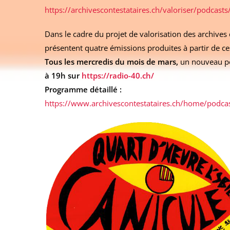
https://archivescontestataires.ch/valoriser/podcasts
Dans le cadre du projet de valorisation des archives 
présentent quatre émissions produites à partir de c
Tous les mercredis du mois de mars,
un nouveau po
à 19h sur
https://radio-40.ch/
Programme détaillé :
https://www.archivescontestataires.ch/home/podcas