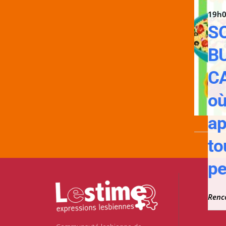
19h0
S
B
C
où
ap
to
pe
Renc