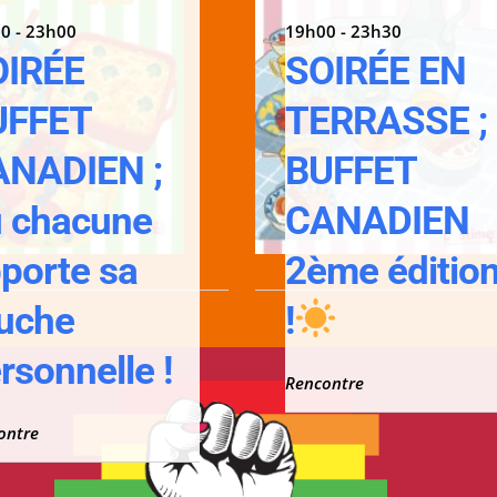
0 - 23h00
19h00 - 23h30
OIRÉE
SOIRÉE EN
UFFET
TERRASSE ;
ANADIEN ;
BUFFET
 chacune
CANADIEN
porte sa
2ème éditio
uche
!
rsonnelle !
Rencontre
ontre