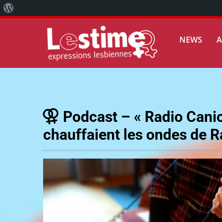
À
propos
NEWS
de
WordPress
Podcast – « Radio Canic
chauffaient les ondes de R