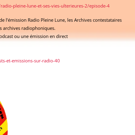
/radio-pleine-lune-et-ses-vies-ulterieures-2/episode-4
de l’émission Radio Pleine Lune, les Archives contestataires
es archives radiophoniques.
dcast ou une émission en direct
ts-et-emissions-sur-radio-40