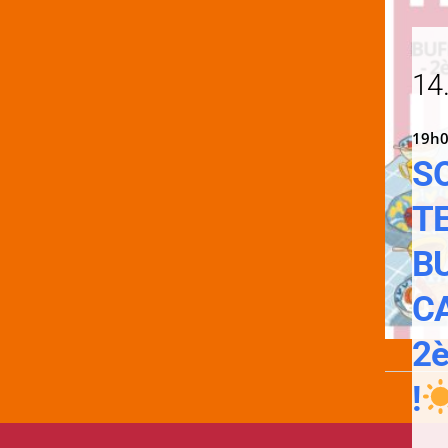
14
19h0
S
T
B
C
2è
!