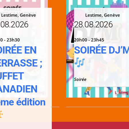
Lestime, Genève
Lestime, Genève
.08.2026
28.08.2026
0 - 23h30
20h00 - 23h45
OIRÉE EN
SOIRÉE DJ’
ERRASSE ;
UFFET
Soirée
ANADIEN
me édition