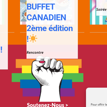
;
BUFFET
Soirée
CANADIEN
2ème édition
!
!
Rencontre
Soutenez-Nous >
Pour offrir 