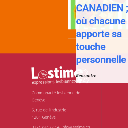
CANADIEN 
où chacune
apporte sa
touche
personnelle 
Rencontre
Communauté lesbienne de
Genève
5, rue de l’Industrie
1201 Genève
022/ 797 27 14
info@lestime.ch