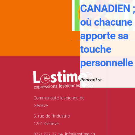
CANADIEN 
où chacune
apporte sa
touche
personnelle 
Rencontre
Communauté lesbienne de
Genève
5, rue de l’Industrie
1201 Genève
022/ 797 27 14
info@lestime.ch