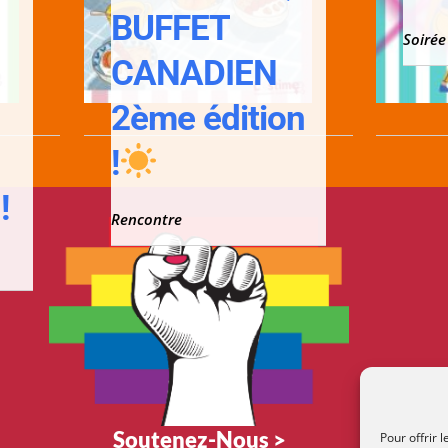
;
BUFFET
Soirée
CANADIEN
2ème édition
!
!
Rencontre
Soutenez-Nous >
Pour offrir 