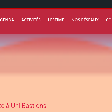
AGENDA
ACTIVITÉS
LESTIME
NOS RÉSEAUX
CO
te à Uni Bastions