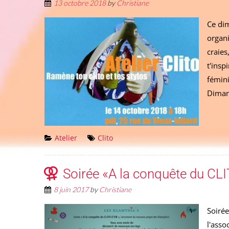
13 octobre 2018
by
Christiane
Ce di
organi
craies
t'insp
fémini
Diman
Atelier
Clito
Soirée «A la conquête du CL
8 juin 2017
by
Christiane
Soirée
l'asso