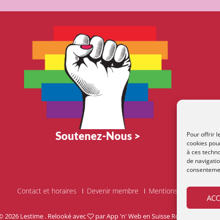
Soutenez-Nous >
Pour offrir 
cookies pour
à ces techn
de navigatio
consentement
Contact et horaires
Devenir membre
Mentions Légales
ACC
 © 2026
Lestime
. Relooké avec
par
App 'n' Web
en Suisse Romande
|
Thè