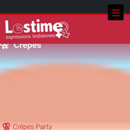
Crêpes
Crêpes Party