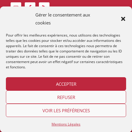
Gérer le consentement aux
cookies
Pour offrir les meilleures expériences, nous utilisons des technologies
telles que les cookies pour stocker et/ou accéder aux informations des
appareils. Le fait de consentir à ces technologies nous permettra de
traiter des données telles que le comportement de navigation ou les ID
uniques sur ce site. Le fait de ne pas consentir ou de retirer son
consentement peut avoir un effet négatif sur certaines caractéristiques
et fonctions.
ACCEPTER
Contact et horaires
Devenir membre
Mentions Légales
REFUSER
VOIR LES PRÉFÉRENCES
Copyright © 2026
Lestime
. Relooké avec
par
App 'n' Web
en
Suisse Romande
|
Thème:
Lestime
Mentions Légales