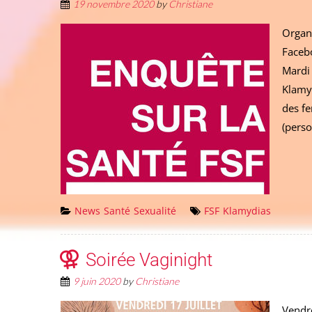
19 novembre 2020
by
Christiane
Organ
Faceb
Mardi
Klamyd
des f
(perso
News
Santé
Sexualité
FSF
Klamydias
Soirée Vaginight
9 juin 2020
by
Christiane
Vendr