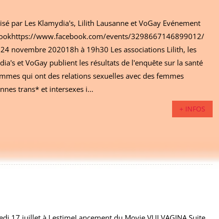
isé par Les Klamydia's, Lilith Lausanne et VoGay Evénement
ookhttps://www.facebook.com/events/3298667146899012/
 24 novembre 202018h à 19h30 Les associations Lilith, les
ia's et VoGay publient les résultats de l'enquête sur la santé
emmes qui ont des relations sexuelles avec des femmes
nnes trans* et intersexes i...
+ INFOS
edi 17 juillet à LestimeLancement du Movie VULVAGINA Suite