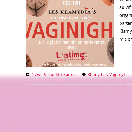
au vif
organi
parten
Klamy
mis en
News
Sexualité
Soirée
Klamydias
Vaginight