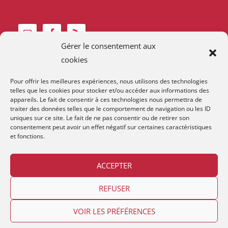
Gérer le consentement aux
cookies
Pour offrir les meilleures expériences, nous utilisons des technologies
telles que les cookies pour stocker et/ou accéder aux informations des
appareils. Le fait de consentir à ces technologies nous permettra de
traiter des données telles que le comportement de navigation ou les ID
uniques sur ce site. Le fait de ne pas consentir ou de retirer son
consentement peut avoir un effet négatif sur certaines caractéristiques
et fonctions.
ACCEPTER
Contact et horaires
Devenir membre
Mentions Légales
REFUSER
VOIR LES PRÉFÉRENCES
Copyright © 2026
Lestime
. Relooké avec
par
App 'n' Web
en
Suisse Romande
|
Thème:
Lestime