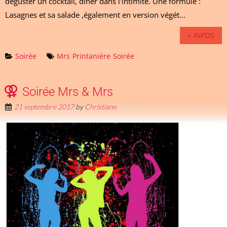
déguster un cocktail, diner dans l'intimité. Une formule :
Lasagnes et sa salade ,également en version végét...
+ INFOS
Soirée
Mrs
Printanière
Soirée
Soirée Mrs & Mrs
21 septembre 2017
by
Christiane