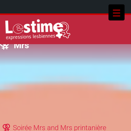
Mrs
Soirée Mrs and Mrs printanière