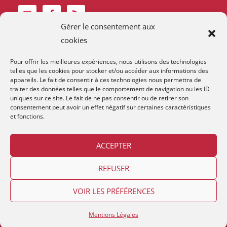
Gérer le consentement aux
cookies
Pour offrir les meilleures expériences, nous utilisons des technologies
telles que les cookies pour stocker et/ou accéder aux informations des
appareils. Le fait de consentir à ces technologies nous permettra de
traiter des données telles que le comportement de navigation ou les ID
uniques sur ce site. Le fait de ne pas consentir ou de retirer son
consentement peut avoir un effet négatif sur certaines caractéristiques
et fonctions.
ACCEPTER
Contact et horaires
Devenir membre
Mentions Légales
REFUSER
VOIR LES PRÉFÉRENCES
Copyright © 2026
Lestime
. Relooké avec
par
App 'n' Web
en
Suisse Romande
|
Thème:
Lestime
Mentions Légales