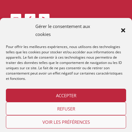
Gérer le consentement aux
cookies
Pour offrir les meilleures expériences, nous utilisons des technologies
telles que les cookies pour stocker et/ou accéder aux informations des
appareils. Le fait de consentir à ces technologies nous permettra de
traiter des données telles que le comportement de navigation ou les ID
uniques sur ce site. Le fait de ne pas consentir ou de retirer son
consentement peut avoir un effet négatif sur certaines caractéristiques
et fonctions.
ACCEPTER
Contact et horaires
Devenir membre
Mentions Légales
REFUSER
VOIR LES PRÉFÉRENCES
Copyright © 2026
Lestime
. Relooké avec
par
App 'n' Web
en
Suisse Romande
|
Thème:
Lestime