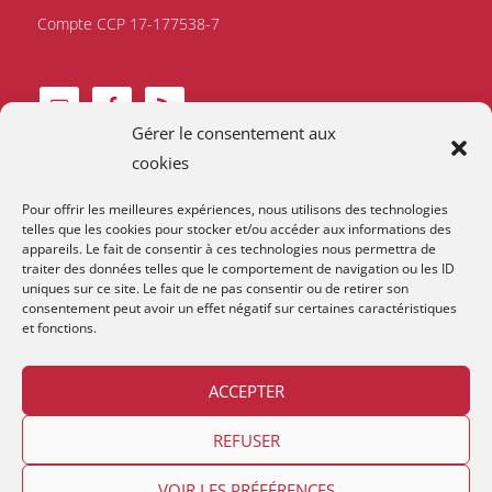
Compte CCP 17-177538-7
Gérer le consentement aux
cookies
Pour offrir les meilleures expériences, nous utilisons des technologies
telles que les cookies pour stocker et/ou accéder aux informations des
appareils. Le fait de consentir à ces technologies nous permettra de
traiter des données telles que le comportement de navigation ou les ID
uniques sur ce site. Le fait de ne pas consentir ou de retirer son
consentement peut avoir un effet négatif sur certaines caractéristiques
et fonctions.
ACCEPTER
Contact et horaires
Devenir membre
Mentions Légales
REFUSER
VOIR LES PRÉFÉRENCES