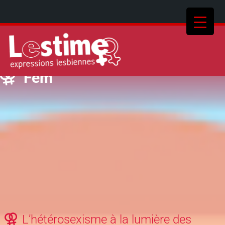
Fem
L’hétérosexisme à la lumière des